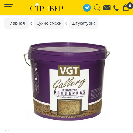
0
Главная
Сухие смеси
Штукатурка
VGT