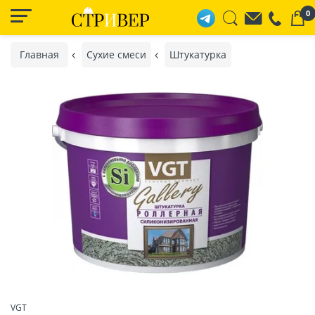
0
Главная
Сухие смеси
Штукатурка
VGT