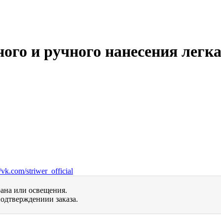
о и ручного нанесения легкая D
vk.com/striwer_official
рана или освещения.
одтверждениии заказа.