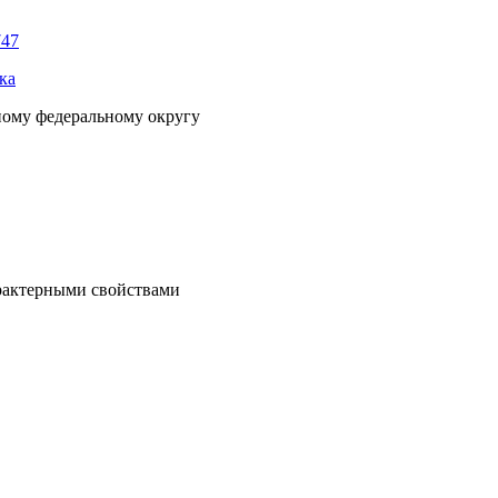
747
ка
ному федеральному округу
рактерными свойствами