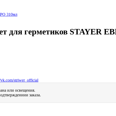
ет для герметиков STAYER Е
vk.com/striwer_official
рана или освещения.
одтверждениии заказа.