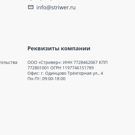
info@striwer.ru
Реквизиты компании
тельства
ООО «Стривер»: ИНН 7728462067 КПП
772801001 ОГРН 1197746151789
Офис: г. Одинцово Трёхгорная ул., 4
Пн-Пт: 09:00-18:00