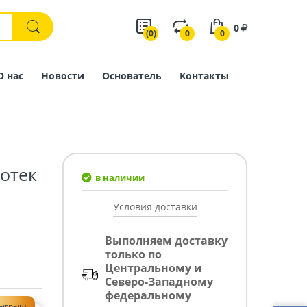
0
(0)
0
0
О нас
Новости
Основатель
Контакты
котек
в наличии
Условия доставки
Выполняем доставку
только по
Центральному и
Северо-Западному
федеральному
зыгрыш