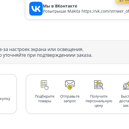
Мы в ВКонтакте
Розыгрыши Makita https://vk.com/striwer_off
з-за настроек экрана или освещения.
 уточняйте при подтверждениии заказа.
Подберите
Отправьте
Получите
Быс
окупку
товары
запрос
персональную
дост
цену
зак