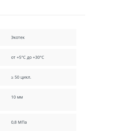
Экотек
от +5°С до +30°С
≥ 50 цикл.
10 мм
0,8 МПа