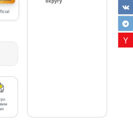
округу
icial
тро
авим
аз