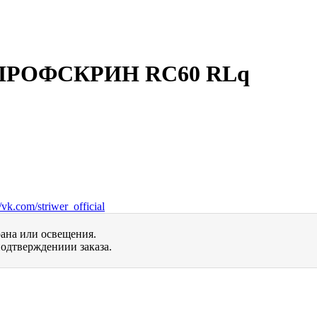
на ПРОФСКРИН RC60 RLq
vk.com/striwer_official
рана или освещения.
одтверждениии заказа.