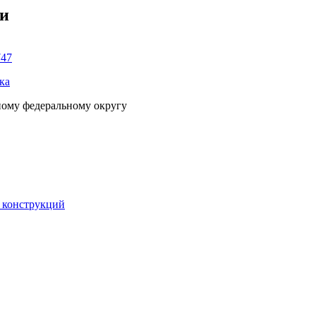
ки
747
ка
ному федеральному округу
 конструкций