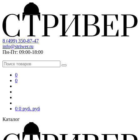
8 (499) 350-87-47
info@striwer.ru
Пн-Пт: 09:00-18:00
0
0
0
0 руб.
руб
Каталог