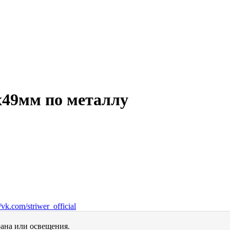
х49мм по металлу
vk.com/striwer_official
рана или освещения.