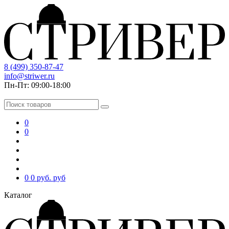
8 (499) 350-87-47
info@striwer.ru
Пн-Пт: 09:00-18:00
0
0
0
0 руб.
руб
Каталог