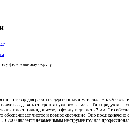
ки
747
ка
ному федеральному округу
твенный товар для работы с деревянными материалами. Оно отли
озволяет создавать отверстия нужного размера. Тип продукта — 
остовик имеет цилиндрическую форму и диаметр 7 мм. Это обесп
то обеспечивает чистое и ровное сверление. Оно предназначено 
ta D-07060 является незаменимым инструментом для профессиона