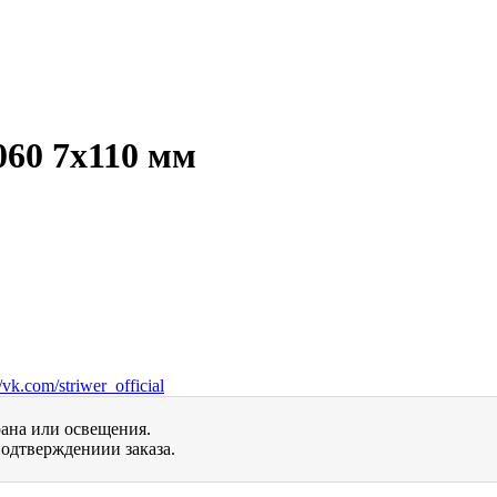
060 7х110 мм
vk.com/striwer_official
рана или освещения.
одтверждениии заказа.