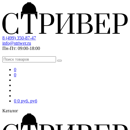
8 (499) 350-87-47
info@striwer.ru
Пн-Пт: 09:00-18:00
0
0
0
0 руб.
руб
Каталог