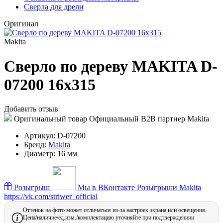
Сверла для дрели
Оригинал
Makita
Сверло по дереву MAKITA D-
07200 16x315
Добавить отзыв
Оригинальный товар
Официальный B2B партнер Makita
Артикул:
D-07200
Бренд:
Makita
Диаметр:
16 мм
Розыгрыш
Мы в ВКонтакте
Розыгрыши Makita
https://vk.com/striwer_official
Оттенок на фото может отличаться из-за настроек экрана или освещения.
Цена/наличие/ед.изм./комплектацию уточняйте при подтверждениии