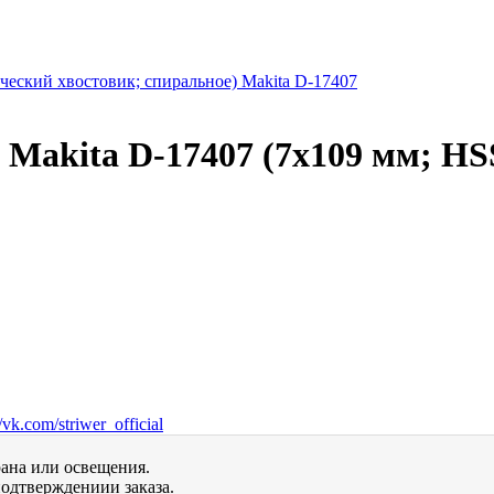
й Makita D-17407 (7х109 мм; H
vk.com/striwer_official
рана или освещения.
одтверждениии заказа.