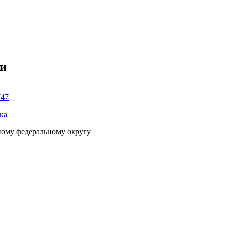
ки
747
ка
ному федеральному округу