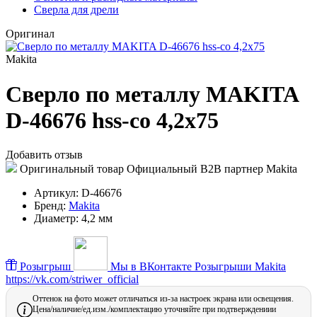
Сверла для дрели
Оригинал
Makita
Сверло по металлу MAKITA
D-46676 hss-co 4,2x75
Добавить отзыв
Оригинальный товар
Официальный B2B партнер Makita
Артикул:
D-46676
Бренд:
Makita
Диаметр:
4,2 мм
Розыгрыш
Мы в ВКонтакте
Розыгрыши Makita
https://vk.com/striwer_official
Оттенок на фото может отличаться из-за настроек экрана или освещения.
Цена/наличие/ед.изм./комплектацию уточняйте при подтверждениии