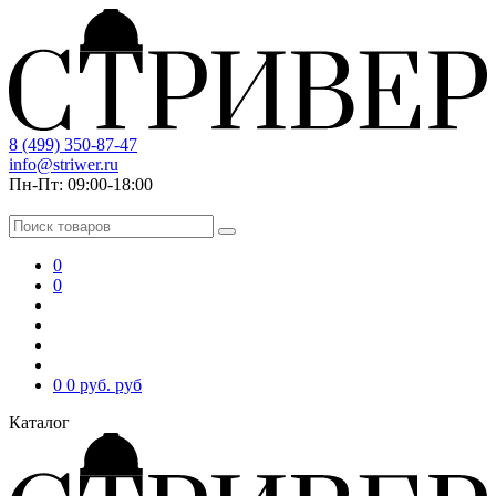
8 (499) 350-87-47
info@striwer.ru
Пн-Пт: 09:00-18:00
0
0
0
0 руб.
руб
Каталог