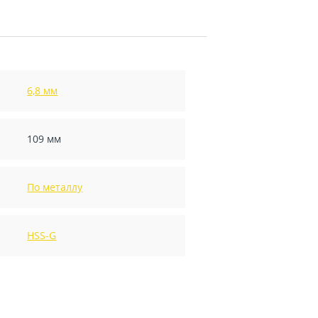
6,8 мм
109 мм
По металлу
HSS-G