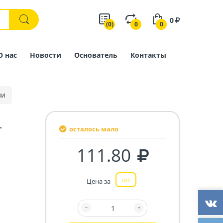
0
(0)
0
0
О нас
Новости
Основатель
Контакты
ли
-
осталось мало
111.80
шт
Цена за