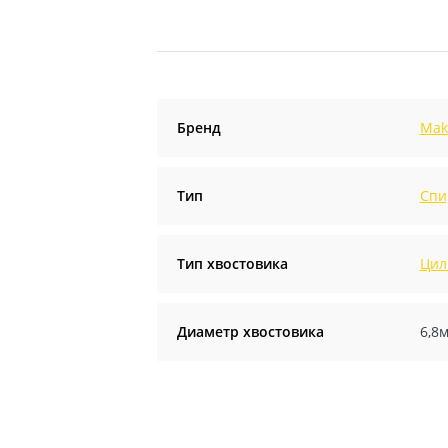
Бренд
Mak
Тип
Спи
Тип хвостовика
Цил
Диаметр хвостовика
6,8