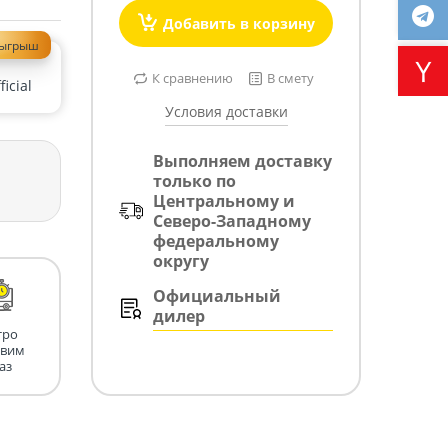
Добавить в корзину
зыгрыш
К сравнению
В смету
icial
Условия доставки
Выполняем доставку
только по
Центральному и
Северо-Западному
федеральному
округу
Официальный
дилер
тро
авим
аз