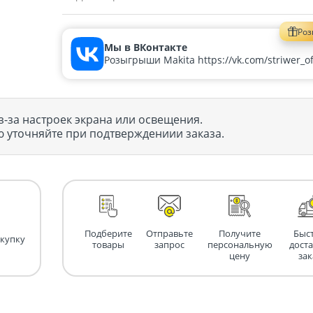
Ро
Мы в ВКонтакте
Розыгрыши Makita https://vk.com/striwer_off
з-за настроек экрана или освещения.
 уточняйте при подтверждениии заказа.
Подберите
Отправьте
Получите
Быс
окупку
товары
запрос
персональную
дост
цену
зак