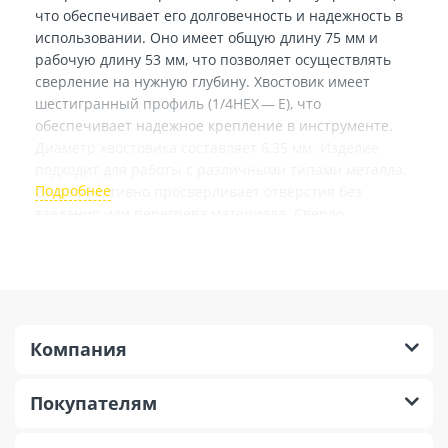
что обеспечивает его долговечность и надежность в
использовании. Оно имеет общую длину 75 мм и
рабочую длину 53 мм, что позволяет осуществлять
сверление на нужную глубину. Хвостовик имеет
шестигранный профиль (1/4HEX — E), что
обеспечивает надежное крепление в инструменте.
Диаметр хвостовика составляет 6,35 мм. Изделие
подходит для работы с различными типами металла.
Оно эффективно просверливает отверстия без
заедания или перегрева материала. Сверло
ступенчатое по металлу (9 ступеней; 4–20 мм; HSS)
Makita D-40098 является надежным инструментом,
который будет полезен для профессиональных
строителей, ремонтников и любителей,
занимающихся сверлением металла.
Компания
Покупателям