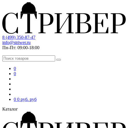
8 (499) 350-87-47
info@striwer.ru
Пн-Пт: 09:00-18:00
0
0
0
0 руб.
руб
Каталог