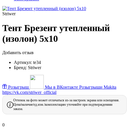
Striwer
Тент Брезент утепленный
(изолон) 5х10
Добавить отзыв
Артикул:
te34
Бренд:
Striwer
Розыгрыш
Мы в ВКонтакте
Розыгрыши Makita
https://vk.com/striwer_official
Оттенок на фото может отличаться из-за настроек экрана или освещения.
Цена/наличие/ед.изм./комплектацию уточняйте при подтверждениии
заказа.
0