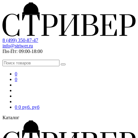
8 (499) 350-87-47
info@striwer.ru
Пн-Пт: 09:00-18:00
0
0
0
0 руб.
руб
Каталог