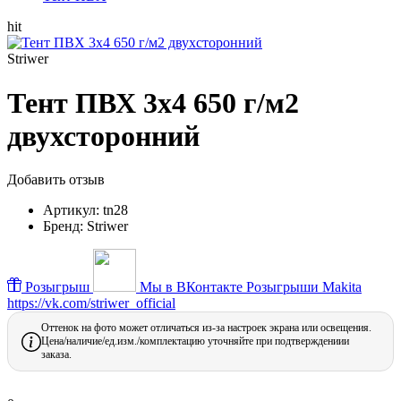
hit
Striwer
Тент ПВХ 3х4 650 г/м2
двухсторонний
Добавить отзыв
Артикул:
tn28
Бренд:
Striwer
Розыгрыш
Мы в ВКонтакте
Розыгрыши Makita
https://vk.com/striwer_official
Оттенок на фото может отличаться из-за настроек экрана или освещения.
Цена/наличие/ед.изм./комплектацию уточняйте при подтверждениии
заказа.