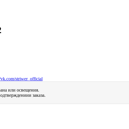
2
vk.com/striwer_official
рана или освещения.
одтверждениии заказа.