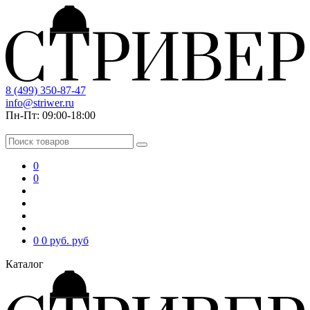
8 (499) 350-87-47
info@striwer.ru
Пн-Пт: 09:00-18:00
0
0
0
0 руб.
руб
Каталог