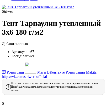
Striwer
Тент Тарпаулин утепленный
3х6 180 г/м2
Добавить отзыв
Артикул:
tn67
Бренд:
Striwer
Розыгрыш
Мы в ВКонтакте
Розыгрыши Makita
https://vk.com/striwer_official
Оттенок на фото может отличаться из-за настроек экрана или освещения.
Цена/наличие/ед.изм./комплектацию уточняйте при подтверждениии
заказа.
0