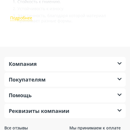
Стойкость к гниению.
Устойчивость к износу.
Эластичность, благодаря которой материал
принимает разные формы.
Светонепроницаемые покрытия.
Универсальность размерного ряда.
Монтаж тента не отличается сложностью и не
требует специальных навыков. Использование
специальной обработки полотен позволяет
Компания
увеличить срок службы изделия.
Покупателям
Помощь
Реквизиты компании
Все отзывы
Мы принимаем к оплате