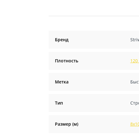
Бренд
Stri
Плотность
120
Метка
Быс
Тип
Стр
Размер (м)
8х1