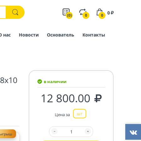
0
(0)
0
0
О нас
Новости
Основатель
Контакты
8х10
в наличии
12 800.00
шт
Цена за
зыгрыш