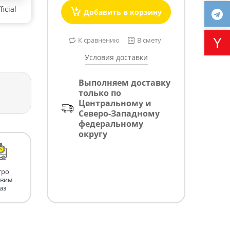
icial
Добавить в корзину
К сравнению
В смету
Условия доставки
Выполняем доставку
только по
Центральному и
Северо-Западному
федеральному
округу
тро
авим
аз