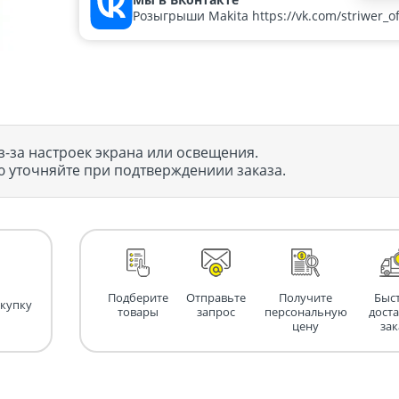
Розыгрыши Makita https://vk.com/striwer_off
з-за настроек экрана или освещения.
 уточняйте при подтверждениии заказа.
Подберите
Отправьте
Получите
Быс
окупку
товары
запрос
персональную
дост
цену
зак