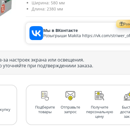
Ширина:
580 мм
Длина:
2380 мм
Ро
Мы в ВКонтакте
Розыгрыши Makita https://vk.com/striwer_off
з-за настроек экрана или освещения.
 уточняйте при подтверждениии заказа.
Подберите
Отправьте
Получите
Быс
окупку
товары
запрос
персональную
дост
цену
зак