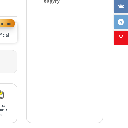
округу
зыгрыш
icial
тро
авим
аз