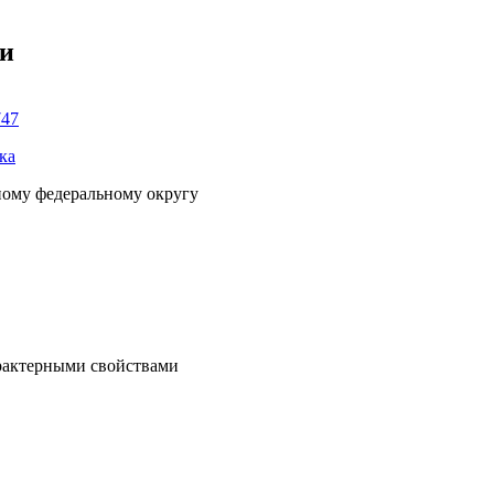
ки
747
ка
ному федеральному округу
рактерными свойствами