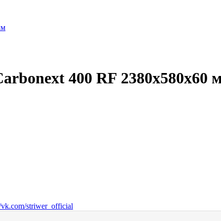
arbonext 400 RF 2380х580х60 
vk.com/striwer_official