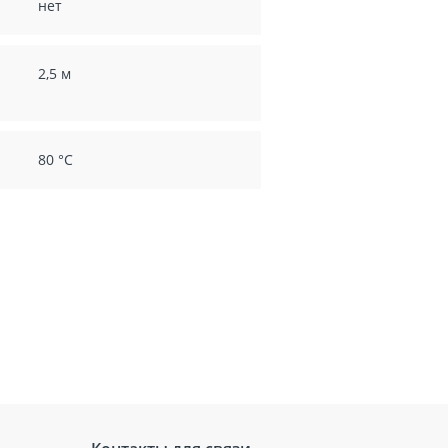
нет
2,5 м
80 °С