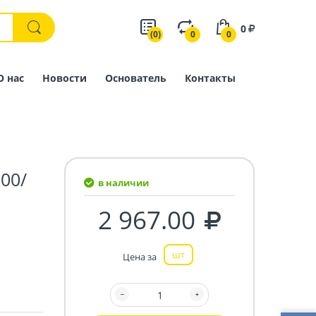
0
(0)
0
0
О нас
Новости
Основатель
Контакты
00/
в наличии
2 967.00
шт
Цена за