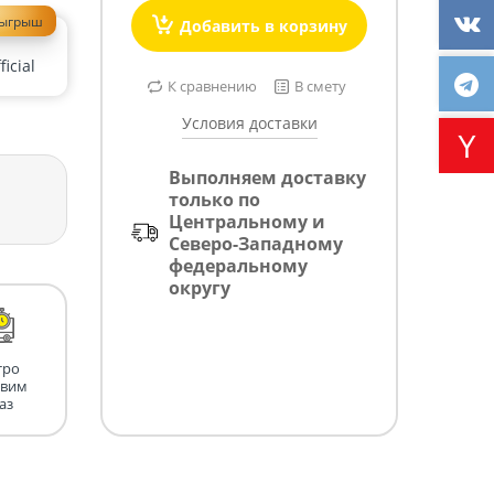
зыгрыш
Добавить в корзину
icial
К сравнению
В смету
Условия доставки
Выполняем доставку
только по
Центральному и
Северо-Западному
федеральному
округу
тро
авим
аз