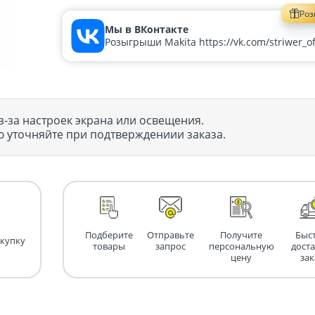
Ро
Мы в ВКонтакте
Розыгрыши Makita https://vk.com/striwer_off
з-за настроек экрана или освещения.
 уточняйте при подтверждениии заказа.
Подберите
Отправьте
Получите
Быс
окупку
товары
запрос
персональную
дост
цену
зак