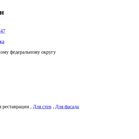
ки
747
ка
ному федеральному округу
я реставрации
,
Для стен
,
Для фасада