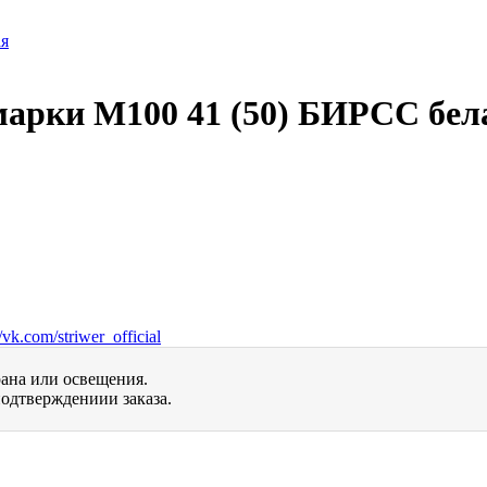
марки М100 41 (50) БИРСС бел
vk.com/striwer_official
рана или освещения.
одтверждениии заказа.