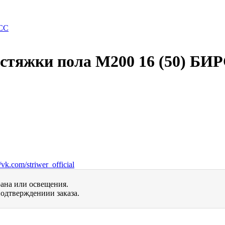
 стяжки пола М200 16 (50) БИ
vk.com/striwer_official
рана или освещения.
одтверждениии заказа.