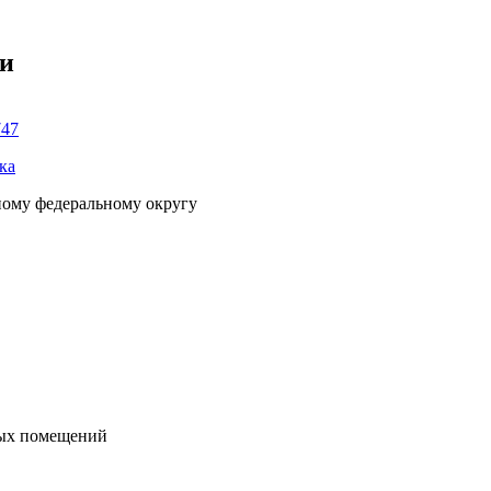
ки
747
ка
ному федеральному округу
ных помещений