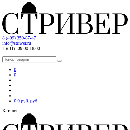
8 (499) 350-87-47
info@striwer.ru
Пн-Пт: 09:00-18:00
0
0
0
0 руб.
руб
Каталог