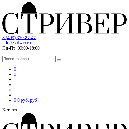
8 (499) 350-87-47
info@striwer.ru
Пн-Пт: 09:00-18:00
0
0
0
0 руб.
руб
Каталог