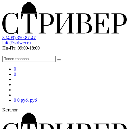
8 (499) 350-87-47
info@striwer.ru
Пн-Пт: 09:00-18:00
0
0
0
0 руб.
руб
Каталог