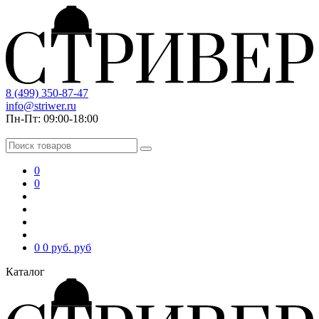
8 (499) 350-87-47
info@striwer.ru
Пн-Пт: 09:00-18:00
0
0
0
0 руб.
руб
Каталог