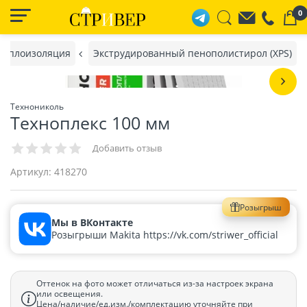
0
Теплоизоляция
Экструдированный пенополистирол (XPS)
Технониколь
Техноплекс 100 мм
Добавить отзыв
Артикул:
418270
Розыгрыш
Мы в ВКонтакте
Розыгрыши Makita https://vk.com/striwer_official
Оттенок на фото может отличаться из-за настроек экрана
или освещения.
Цена/наличие/ед.изм./комплектацию уточняйте при