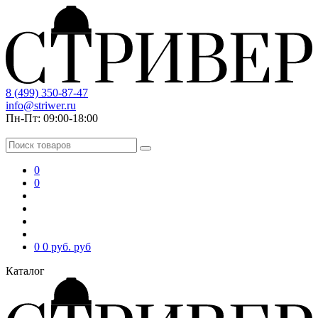
8 (499) 350-87-47
info@striwer.ru
Пн-Пт: 09:00-18:00
0
0
0
0 руб.
руб
Каталог