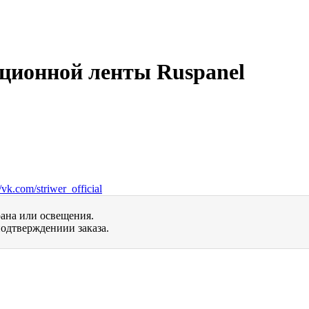
ционной ленты Ruspanel
vk.com/striwer_official
рана или освещения.
одтверждениии заказа.