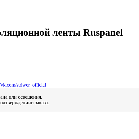
оляционной ленты Ruspanel
vk.com/striwer_official
рана или освещения.
одтверждениии заказа.