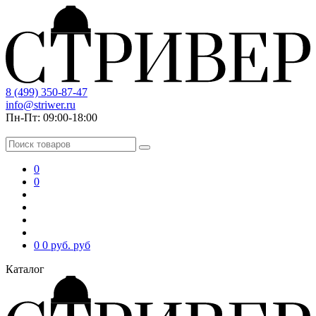
8 (499) 350-87-47
info@striwer.ru
Пн-Пт: 09:00-18:00
0
0
0
0 руб.
руб
Каталог