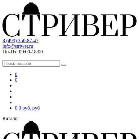
8 (499) 350-87-47
info@striwer.ru
Пн-Пт: 09:00-18:00
0
0
0
0 руб.
руб
Каталог