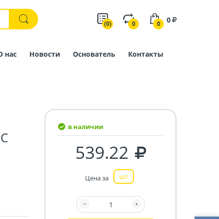
0
(0)
0
0
О нас
Новости
Основатель
Контакты
в наличии
СС
539.22
шт
Цена за