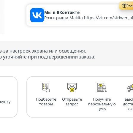
Ро
Мы в ВКонтакте
Розыгрыши Makita https://vk.com/striwer_off
з-за настроек экрана или освещения.
 уточняйте при подтверждениии заказа.
Подберите
Отправьте
Получите
Быс
окупку
товары
запрос
персональную
дост
цену
зак