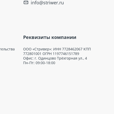
info@striwer.ru
Реквизиты компании
тельства
ООО «Стривер»: ИНН 7728462067 КПП
772801001 ОГРН 1197746151789
Офис: г. Одинцово Трёхгорная ул., 4
Пн-Пт: 09:00-18:00