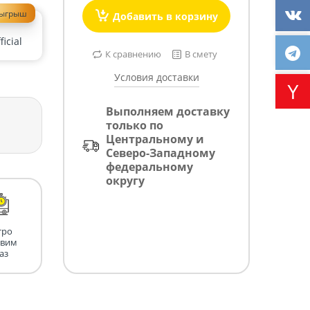
зыгрыш
Добавить в корзину
icial
К сравнению
В смету
Условия доставки
Выполняем доставку
только по
Центральному и
Северо-Западному
федеральному
округу
тро
авим
аз