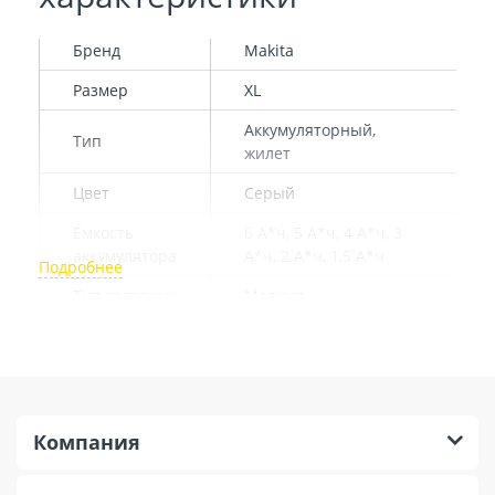
Бренд
Makita
Размер
XL
Аккумуляторный,
Тип
жилет
Цвет
Серый
Емкость
6 А*ч, 5 А*ч, 4 А*ч, 3
аккумулятора
А*ч, 2 А*ч, 1,5 А*ч
Тип застежки
Молния
Режим
Турбо, высокий,
работы
средний, низкий
Защитные
От повышенных
свойства
температур воздуха
Компания