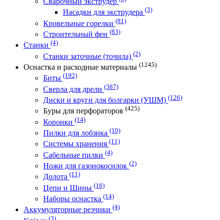
Сварочный экструдер
(3)
Насадки для экструдера
(81)
Кровельные горелки
(83)
Строительный фен
(4)
Станки
(2)
Станки заточные (точила)
(1245)
Оснастка и расходные материалы
(192)
Биты
(387)
Сверла для дрели
(126)
Диски и круги для болгарки (УШМ)
(425)
Буры для перфораторов
(14)
Коронки
(10)
Пилки для лобзика
(11)
Системы хранения
(4)
Сабельные пилки
(2)
Ножи для газонокосилок
(11)
Долота
(16)
Цепи и Шины
(14)
Наборы оснастка
(4)
Аккумуляторные резчики
(3)