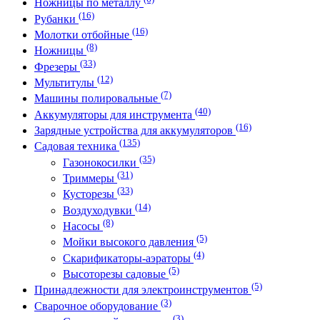
Ножницы по металлу
(16)
Рубанки
(16)
Молотки отбойные
(8)
Ножницы
(33)
Фрезеры
(12)
Мультитулы
(7)
Машины полировальные
(40)
Аккумуляторы для инструмента
(16)
Зарядные устройства для аккумуляторов
(135)
Садовая техника
(35)
Газонокосилки
(31)
Триммеры
(33)
Кусторезы
(14)
Воздуходувки
(8)
Насосы
(5)
Мойки высокого давления
(4)
Скарификаторы-аэраторы
(5)
Высоторезы садовые
(5)
Принадлежности для электроинструментов
(3)
Сварочное оборудование
(3)