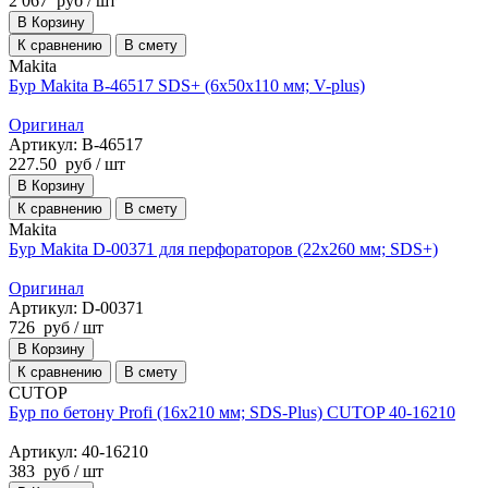
2 067
руб
/ шт
В Корзину
К сравнению
В смету
Makita
Бур Makita B-46517 SDS+ (6х50х110 мм; V-plus)
Оригинал
Артикул: B-46517
227.50
руб
/ шт
В Корзину
К сравнению
В смету
Makita
Бур Makita D-00371 для перфораторов (22х260 мм; SDS+)
Оригинал
Артикул: D-00371
726
руб
/ шт
В Корзину
К сравнению
В смету
CUTOP
Бур по бетону Profi (16х210 мм; SDS-Plus) CUTOP 40-16210
Артикул: 40-16210
383
руб
/ шт