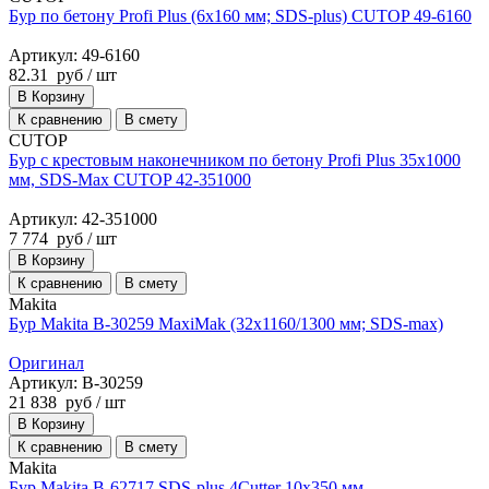
Бур по бетону Profi Plus (6х160 мм; SDS-plus) CUTOP 49-6160
Артикул: 49-6160
82.31
руб
/ шт
В Корзину
К сравнению
В смету
CUTOP
Бур с крестовым наконечником по бетону Profi Plus 35x1000
мм, SDS-Max CUTOP 42-351000
Артикул: 42-351000
7 774
руб
/ шт
В Корзину
К сравнению
В смету
Makita
Бур Makita B-30259 MaxiMak (32х1160/1300 мм; SDS-max)
Оригинал
Артикул: B-30259
21 838
руб
/ шт
В Корзину
К сравнению
В смету
Makita
Бур Makita B-62717 SDS-plus 4Cutter 10x350 мм