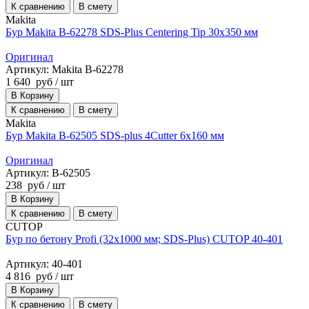
К сравнению
В смету
Makita
Бур Makita B-62278 SDS-Plus Centering Tip 30x350 мм
Оригинал
Артикул: Makita B-62278
1 640
руб
/ шт
В Корзину
К сравнению
В смету
Makita
Бур Makita B-62505 SDS-plus 4Cutter 6x160 мм
Оригинал
Артикул: B-62505
238
руб
/ шт
В Корзину
К сравнению
В смету
CUTOP
Бур по бетону Profi (32х1000 мм; SDS-Plus) CUTOP 40-401
Артикул: 40-401
4 816
руб
/ шт
В Корзину
К сравнению
В смету