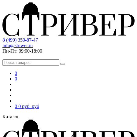
8 (499) 350-87-47
info@striwer.ru
Пн-Пт: 09:00-18:00
0
0
0
0 руб.
руб
Каталог