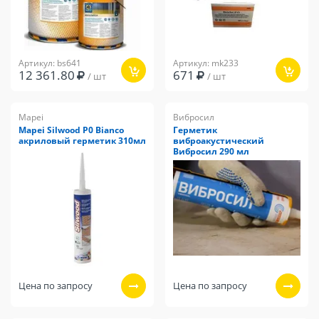
Артикул: bs641
Артикул: mk233
12 361.80
671
/ шт
/ шт
Mapei
Вибросил
Mapei Silwood P0 Bianco
Герметик
акриловый герметик 310мл
виброакустический
Вибросил 290 мл
Цена по запросу
Цена по запросу