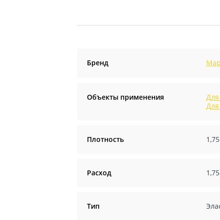
Бренд
Map
Объекты применения
Для
Для
Плотность
1,75
Расход
1,75
Тип
Эла