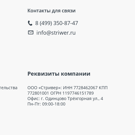
Контакты для связи
8 (499) 350-87-47
info@striwer.ru
Реквизиты компании
тельства
ООО «Стривер»: ИНН 7728462067 КПП
772801001 ОГРН 1197746151789
Офис: г. Одинцово Трёхгорная ул., 4
Пн-Пт: 09:00-18:00