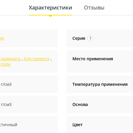
Характеристики
Отзывы
ei
Серия
?
 ламината
,
Для паркета
,
Место применения
 пола
 г/см3
Температура применения
 г/см3
Основа
стичный
Цвет