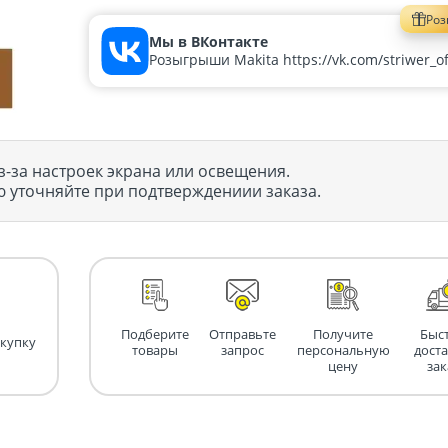
Ро
Мы в ВКонтакте
Розыгрыши Makita https://vk.com/striwer_off
з-за настроек экрана или освещения.
 уточняйте при подтверждениии заказа.
Подберите
Отправьте
Получите
Быс
окупку
товары
запрос
персональную
дост
цену
зак