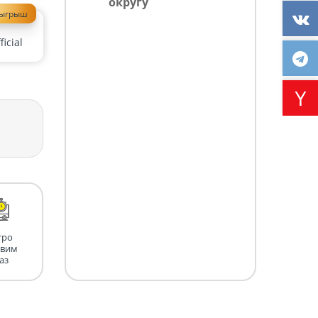
округу
зыгрыш
icial
тро
авим
аз