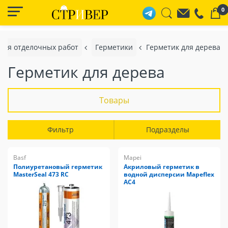
0
для отделочных работ
Герметики
Герметик для дерева
Герметик для дерева
Товары
Фильтр
Подразделы
Basf
Mapei
Полиуретановый герметик
Акриловый герметик в
MasterSeal 473 RC
водной дисперсии Mapeflex
AC4