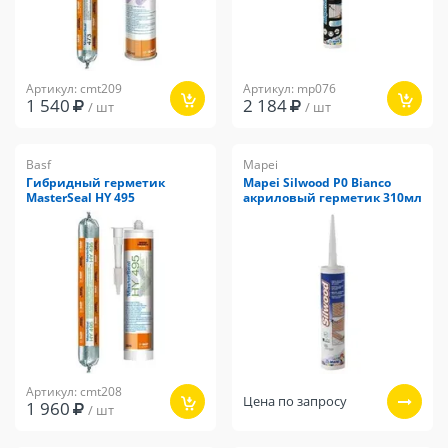
Артикул: cmt209
Артикул: mp076
1 540
2 184
/ шт
/ шт
Basf
Mapei
Гибридный герметик
Mapei Silwood P0 Bianco
MasterSeal HY 495
акриловый герметик 310мл
Артикул: cmt208
Цена по запросу
1 960
/ шт