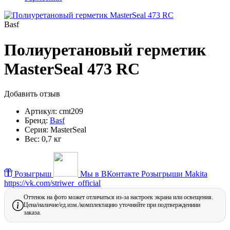
Basf
Полиуретановый герметик
MasterSeal 473 RC
Добавить отзыв
Артикул:
cmt209
Бренд:
Basf
Серия:
MasterSeal
Вес:
0,7 кг
Розыгрыш
Мы в ВКонтакте
Розыгрыши Makita
https://vk.com/striwer_official
Оттенок на фото может отличаться из-за настроек экрана или освещения.
Цена/наличие/ед.изм./комплектацию уточняйте при подтверждениии
заказа.