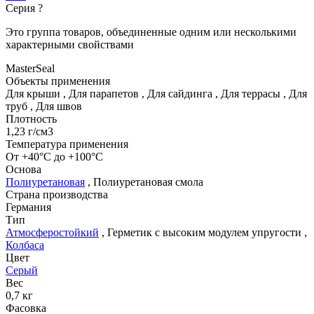
Серия
?
Это группа товаров, объединенные одним или несколькими
характерными свойствами
MasterSeal
Объекты применения
Для крыши
,
Для парапетов
,
Для сайдинга
,
Для террасы
,
Для
труб
,
Для швов
Плотность
1,23 г/см3
Температура применения
От +40°С до +100°С
Основа
Полиуретановая
,
Полиуретановая смола
Страна производства
Германия
Тип
Атмосферостойкий
,
Герметик с высоким модулем упругости
,
Колбаса
Цвет
Серый
Вес
0,7 кг
Фасовка