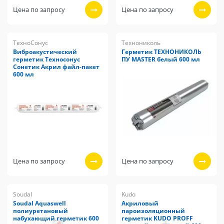
Цена по запросу
Цена по запросу
ТехноСонус
Технониколь
Виброакустический
Герметик ТЕХНОНИКОЛЬ
герметик Техносонус
ПУ MASTER белый 600 мл
Сонетик Акрил файл-пакет
600 мл
Цена по запросу
Цена по запросу
Soudal
Kudo
Soudal Aquaswell
Акриловый
полиуретановый
пароизоляционный
набухающий герметик 600
герметик KUDO PROFF