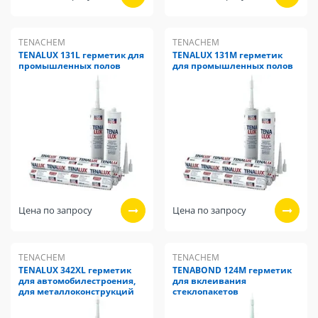
TENACHEM
TENACHEM
TENALUX 131L герметик для
TENALUX 131M герметик
промышленных полов
для промышленных полов
Цена по запросу
Цена по запросу
TENACHEM
TENACHEM
TENALUX 342XL герметик
TENABOND 124M герметик
для автомобилестроения,
для вклеивания
для металлоконструкций
стеклопакетов