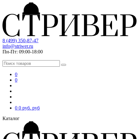
8 (499) 350-87-47
info@striwer.ru
Пн-Пт: 09:00-18:00
0
0
0
0 руб.
руб
Каталог