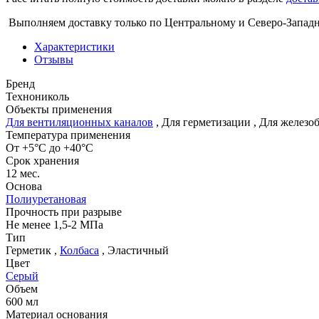
Выполняем доставку только по Центральному и Северо-Запад
Характеристики
Отзывы
Бренд
Технониколь
Объекты применения
Для вентиляционных каналов
,
Для герметизации
,
Для железо
Температура применения
От +5°С до +40°С
Срок хранения
12 мес.
Основа
Полиуретановая
Прочность при разрыве
Не менее 1,5-2 МПа
Тип
Герметик
,
Колбаса
,
Эластичный
Цвет
Серый
Объем
600 мл
Материал основания