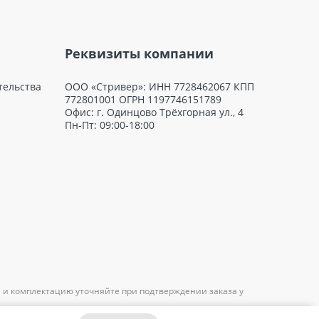
Реквизиты компании
тельства
ООО «Стривер»: ИНН 7728462067 КПП
772801001 ОГРН 1197746151789
Офис: г. Одинцово Трёхгорная ул., 4
Пн-Пт: 09:00-18:00
 и комплектацию уточняйте при подтверждении заказа у