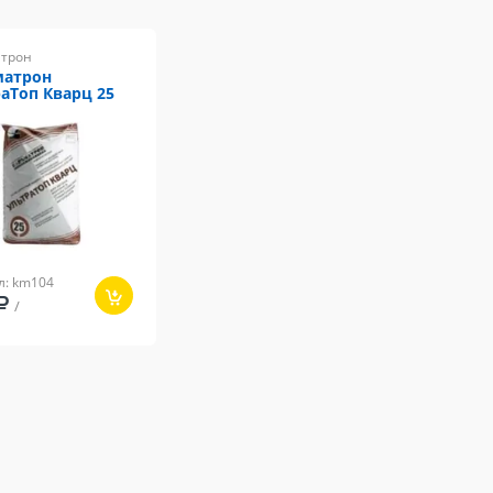
трон
матрон
аТоп Кварц 25
л: km104
/