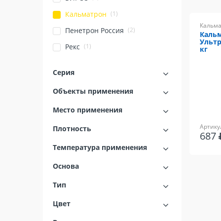
(1)
Кальматрон
Кальма
(2)
Пенетрон Россия
Каль
Ультр
(1)
Рекс
кг
Серия
Объекты применения
Место применения
Артику
Плотность
687
Температура применения
Основа
Тип
Цвет