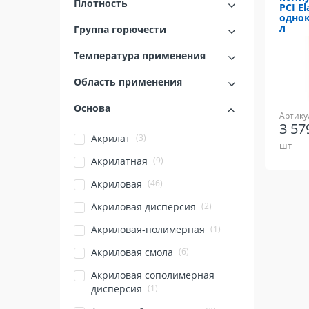
Плотность
PCI El
однок
л
Группа горючести
Температура применения
Область применения
Основа
Артику
3 57
(3)
Акрилат
шт
(9)
Акрилатная
(46)
Акриловая
(2)
Акриловая дисперсия
(1)
Акриловая-полимерная
(6)
Акриловая смола
Акриловая сополимерная
(1)
дисперсия