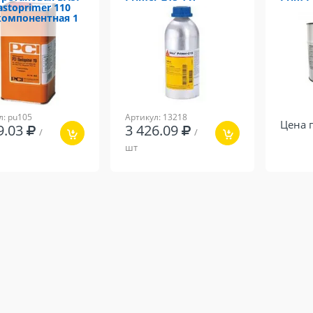
astoprimer 110
омпонентная 1
л: pu105
Артикул: 13218
Цена 
9.03
3 426.09
/
/
шт