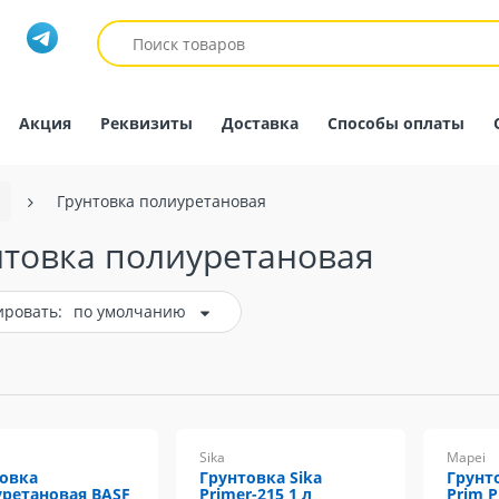
Акция
Реквизиты
Доставка
Способы оплаты
Грунтовка полиуретановая
нтовка полиуретановая
ировать:
по умолчанию
Sika
Mapei
овка
Грунтовка Sika
Грунт
ретановая BASF
Primer-215 1 л
Prim P