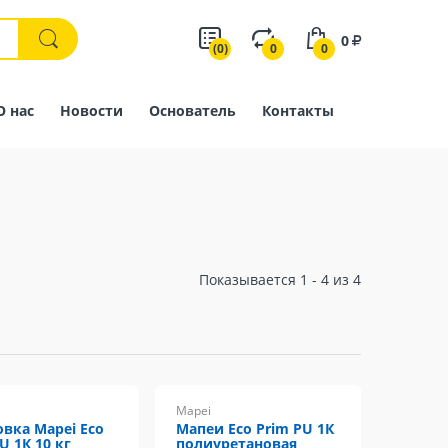
0
(0)
0
0
О нас
Новости
Основатель
Контакты
Показывается 1 - 4 из 4
Mapei
овка Mapei Eco
Мапеи Eco Prim PU 1К
U 1К 10 кг
полиуретановая