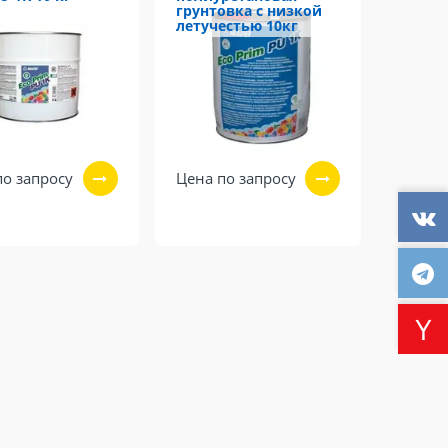
грунтовка с низкой
летучестью 10кг
по запросу
Цена по запросу