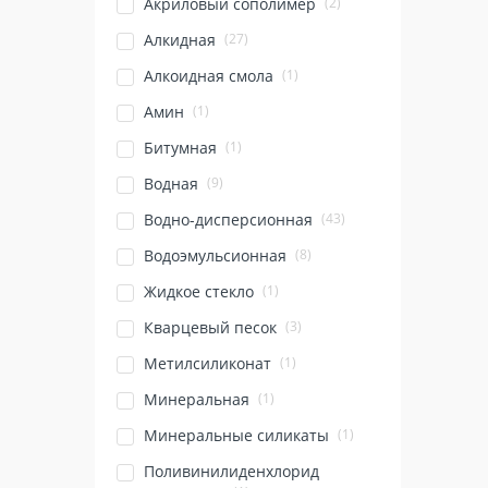
(2)
Акриловый сополимер
(27)
Алкидная
(1)
Алкоидная смола
(1)
Амин
(1)
Битумная
(9)
Водная
(43)
Водно-дисперсионная
(8)
Водоэмульсионная
(1)
Жидкое стекло
(3)
Кварцевый песок
(1)
Метилсиликонат
(1)
Минеральная
(1)
Минеральные силикаты
Поливинилиденхлорид