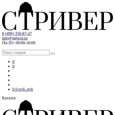
8 (499) 350-87-47
info@striwer.ru
Пн-Пт: 09:00-18:00
0
0
0
0 руб.
руб
Каталог