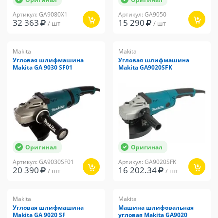
Артикул: GA9080X1
Артикул: GA9050
32 363
15 290
/ шт
/ шт
Makita
Makita
Угловая шлифмашина
Угловая шлифмашина
Makita GA 9030 SF01
Makita GA9020SFK
Оригинал
Оригинал
Артикул: GA9030SF01
Артикул: GA9020SFK
20 390
16 202.34
/ шт
/ шт
Makita
Makita
Угловая шлифмашина
Машина шлифовальная
Makita GA 9020 SF
угловая Makita GA9020