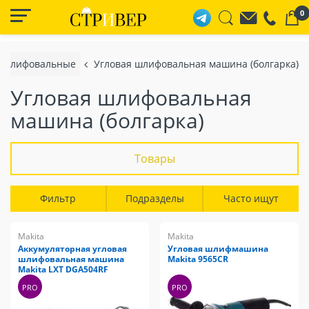
0
 шлифовальные
Угловая шлифовальная машина (болгарка)
Угловая шлифовальная
машина (болгарка)
Товары
Фильтр
Подразделы
Часто ищут
Makita
Makita
Аккумуляторная угловая
Угловая шлифмашина
шлифовальная машина
Makita 9565CR
Makita LXT DGA504RF
PRO
PRO