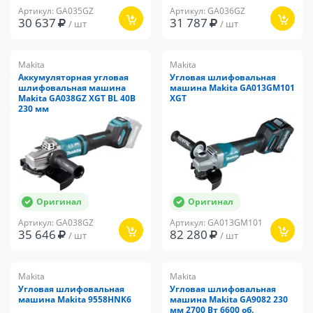
Артикул: GA035GZ
Артикул: GA036GZ
30 637
31 787
/ шт
/ шт
Makita
Makita
Аккумуляторная угловая
Угловая шлифовальная
шлифовальная машина
машина Makita GA013GM101
Makita GA038GZ XGT BL 40В
XGT
230 мм
Оригинал
Оригинал
Артикул: GA038GZ
Артикул: GA013GM101
35 646
82 280
/ шт
/ шт
Makita
Makita
Угловая шлифовальная
Угловая шлифовальная
машина Makita 9558HNK6
машина Makita GA9082 230
мм 2700 Вт 6600 об.