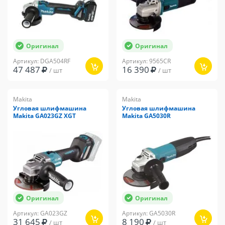
Оригинал
Оригинал
Артикул: DGA504RF
Артикул: 9565CR
47 487
16 390
/ шт
/ шт
Makita
Makita
Угловая шлифмашина
Угловая шлифмашина
Makita GA023GZ XGT
Makita GA5030R
Оригинал
Оригинал
Артикул: GA023GZ
Артикул: GA5030R
31 645
8 190
/ шт
/ шт