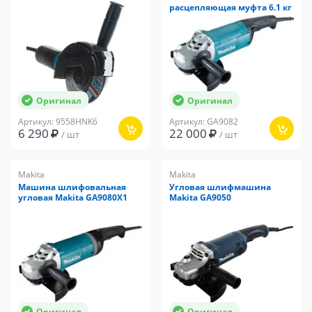
расцепляющая муфта 6.1 кг
Оригинал
Оригинал
Артикул: 9558HNK6
Артикул: GA9082
6 290
22 000
/ шт
/ шт
Makita
Makita
Машина шлифовальная
Угловая шлифмашина
угловая Makita GA9080X1
Makita GA9050
Оригинал
Оригинал