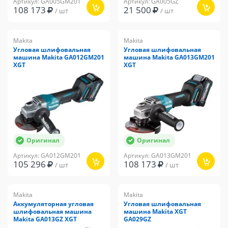
Артикул: GA005GM201
Артикул: GA005GZ
108 173
21 500
/ шт
/ шт
Makita
Makita
Угловая шлифовальная
Угловая шлифовальная
машина Makita GA012GM201
машина Makita GA013GM201
XGT
XGT
Оригинал
Оригинал
Артикул: GA012GM201
Артикул: GA013GM201
105 296
108 173
/ шт
/ шт
Makita
Makita
Аккумуляторная угловая
Угловая шлифовальная
шлифовальная машина
машина Makita XGT
Makita GA013GZ XGT
GA029GZ